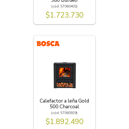
380 Burdeo
(cód. 57060403)
$1.723.730
Calefactor a leña Gold
500 Charcoal
(cód. 57060929)
$1.892.490