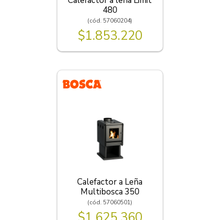
Calefactor a leña Limit
480
(cód. 57060204)
$1.853.220
Calefactor a Leña
Multibosca 350
(cód. 57060501)
$1.625.360